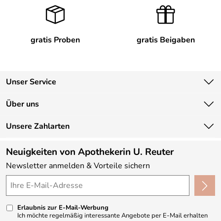
gratis Proben
gratis Beigaben
Unser Service
Kontakt
Über uns
Newsletter
Unsere Bestseller
Unsere Zahlarten
Lieferbedingungen
Marken
Kundenlogin
Neuigkeiten von Apothekerin U. Reuter
Neu
Newsletter anmelden & Vorteile sichern
Angebote
Made in Germany
Kundenbewertungen (330)
Erlaubnis zur E-Mail-Werbung
4,9/5
*****
Ich möchte regelmäßig interessante Angebote per E-Mail erhalten