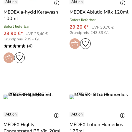
MEDEX a-hycid Kerawash
MEDEX Ablutio Milk 120ml
100ml
Sofort lieferbar
Sofort lieferbar
29,20 €*
UVP 30,70 €
Grundpreis: 243,33 €/l
23,90 €*
UVP 25,40 €
Grundpreis: 239,- €/l
(4)
*****
MEDEX Highly
MEDEX Lotion Humedios
Concentrated B5 Vit. 20ml
125ml