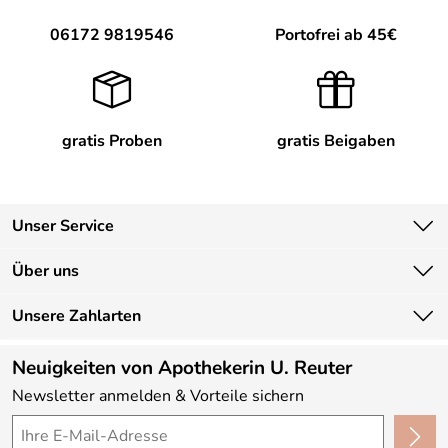
06172 9819546
Portofrei ab 45€
gratis Proben
gratis Beigaben
Unser Service
Kontakt
Über uns
Newsletter
Unsere Bestseller
Unsere Zahlarten
Lieferbedingungen
Marken
Kundenlogin
Neuigkeiten von Apothekerin U. Reuter
Neu
Newsletter anmelden & Vorteile sichern
Angebote
Made in Germany