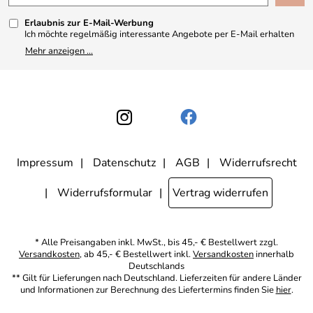
Kundenbewertungen (330)
Erlaubnis zur E-Mail-Werbung
4,9/5
*****
Ich möchte regelmäßig interessante Angebote per E-Mail erhalten
und ausserdem nach Erhalt meiner Bestellung an die Möglichkeit zur
Mehr anzeigen ...
Abgabe einer Produktbewertung erinnert werden. Meine
Einwilligung kann ich jederzeit gegenüber Apothekerin U. Reuter
widerrufen. Meine E-Mail-Adresse wird nicht an andere
Unternehmen weitergegeben. Zu statistischen Zwecken wird in
anonymer Form ausgewertet, welche Links im Newsletter geklickt
werden. Dabei ist nicht erkennbar, welche konkrete Person geklickt
hat. Diese Einwilligung zur Nutzung meiner E-Mail- Adresse für
Werbezwecke kann ich jederzeit mit Wirkung für die Zukunft
widerrufen, indem ich den Link "Abmelden" am Ende des
Newsletters anklicke oder die Option Newsletter im
Mitgliederbereich deaktiviere. Die
Datenschutzerklärung
habe ich
Impressum
Datenschutz
AGB
Widerrufsrecht
zur Kenntnis genommen.
Widerrufsformular
Vertrag widerrufen
* Alle Preisangaben inkl. MwSt., bis 45,- € Bestellwert zzgl.
Versandkosten
, ab 45,- € Bestellwert inkl.
Versandkosten
innerhalb
Deutschlands
** Gilt für Lieferungen nach Deutschland. Lieferzeiten für andere Länder
und Informationen zur Berechnung des Liefertermins finden Sie
hier
.