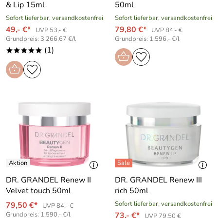
& Lip 15ml
50ml
Sofort lieferbar, versandkostenfrei
Sofort lieferbar, versandkostenfrei
49,- €*
79,80 €*
UVP 53,- €
UVP 84,- €
Grundpreis: 3.266,67 €/l
Grundpreis: 1.596,- €/l
(1)
*****
DR. GRANDEL Renew II
DR. GRANDEL Renew III
Velvet touch 50ml
rich 50ml
Sofort lieferbar, versandkostenfrei
79,50 €*
UVP 84,- €
Grundpreis: 1.590,- €/l
73,- €*
UVP 79,50 €